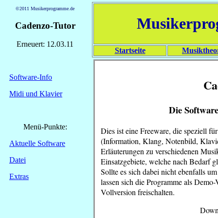
©2011 Musikerprogramme.de
Musikerpr
Cadenzo-Tutor
Erneuert: 12.03.11
Startseite
Musiktheo
Software-Info
Ca
Midi und Klavier
Die Softwar
Menü-Punkte:
Dies ist eine Freeware, die speziell f
(Information, Klang, Notenbild, Klavi
Aktuelle Software
Erläuterungen zu verschiedenen Musi
Datei
Einsatzgebiete, welche nach Bedarf g
Sollte es sich dabei nicht ebenfalls 
Extras
lassen sich die Programme als Demo-Ve
Vollversion freischalten.
Downl