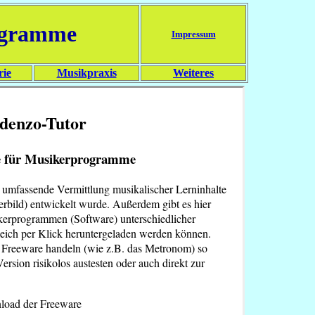
ogramme
Impressum
rie
Musikpraxis
Weiteres
denzo-Tutor
e für Musikerprogramme
ür umfassende Vermittlung musikalischer Lerninhalte
erbild) entwickelt wurde. Außerdem gibt es hier
kerprogrammen (Software) unterschiedlicher
leich per Klick heruntergeladen werden können.
um Freeware handeln (wie z.B. das Metronom) so
rsion risikolos austesten oder auch direkt zur
oad der Freeware