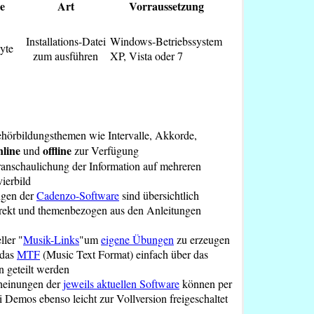
e
Art
Vorraussetzung
Installations-Datei
Windows-Betriebssystem
yte
zum ausführen
XP, Vista oder 7
ehörbildungsthemen wie Intervalle, Akkorde,
nline
offline
und
zur Verfügung
anschaulichung der Information auf mehreren
ierbild
gen der
Cadenzo-Software
sind übersichtlich
rekt und themenbezogen aus den Anleitungen
ller "
Musik-Links
"um
eigene Übungen
zu erzeugen
 das
MTF
(Music Text Format) einfach über das
n geteilt werden
heinungen der
jeweils aktuellen Software
können per
emos ebenso leicht zur Vollversion freigeschaltet