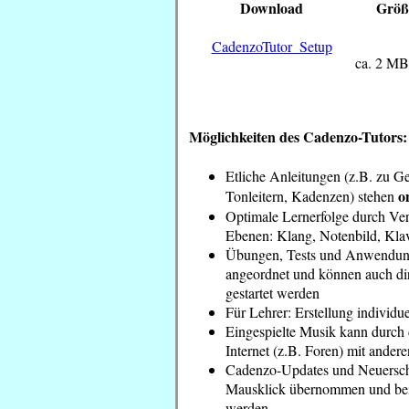
Download
Größ
CadenzoTutor_Setup
ca. 2 MB
Möglichkeiten des Cadenzo-Tutors:
Etliche Anleitungen (z.B. zu G
o
Tonleitern, Kadenzen) stehen
Optimale Lernerfolge durch Ver
Ebenen: Klang, Notenbild, Klav
Übungen, Tests und Anwendun
angeordnet und können auch di
gestartet werden
Für Lehrer: Erstellung individue
Eingespielte Musik kann durch
Internet (z.B. Foren) mit andere
Cadenzo-Updates und Neuersc
Mausklick übernommen und bei D
werden