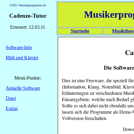
©2011 Musikerprogramme.de
Musikerpr
Cadenzo-Tutor
Erneuert: 12.03.11
Startseite
Musiktheo
Software-Info
Ca
Midi und Klavier
Die Softwar
Menü-Punkte:
Dies ist eine Freeware, die speziell f
(Information, Klang, Notenbild, Klavi
Aktuelle Software
Erläuterungen zu verschiedenen Musi
Datei
Einsatzgebiete, welche nach Bedarf g
Sollte es sich dabei nicht ebenfalls 
Extras
lassen sich die Programme als Demo-Ve
Vollversion freischalten.
Downl