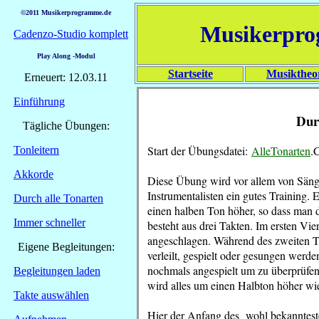
©2011 Musikerprogramme.de
Musikerpr
Cadenzo-Studio komplett
Play Along -Modul
Startseite
Musiktheo
Erneuert: 12.03.11
Einführung
Dur
Tägliche Übungen:
Start der Übungsdatei:
AlleTonarten
.
Tonleitern
Akkorde
Diese Übung wird vor allem von Sänge
Instrumentalisten ein gutes Training.
Durch alle Tonarten
einen halben Ton höher, so dass man 
Immer schneller
besteht aus drei Takten. Im ersten Vie
angeschlagen. Während des zweiten Ta
Eigene Begleitungen:
verleilt, gespielt oder gesungen wer
nochmals angespielt um zu überprüfe
Begleitungen laden
wird alles um einen Halbton höher w
Takte auswählen
Hier der Anfang des wohl bekannteste