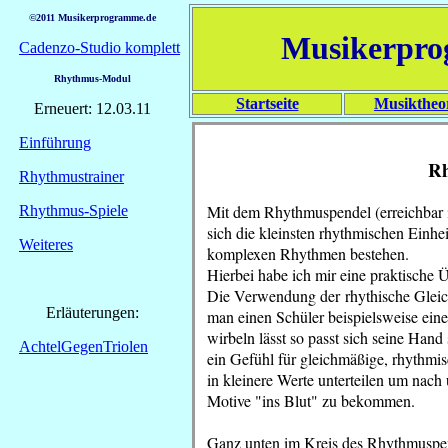
©2011 Musikerprogramme.de
Musikerpr
Cadenzo-Studio komplett
Rhythmus-Modul
Startseite
Musiktheo
Erneuert: 12.03.11
Einführung
Rh
Rhythmustrainer
Mit dem Rhythmuspendel (erreichbar 
Rhythmus-Spiele
sich die kleinsten rhythmischen Einhe
Weiteres
komplexen Rhythmen bestehen.
Hierbei habe ich mir eine praktische
Die Verwendung der rhythische Glei
Erläuterungen:
man einen Schüler beispielsweise ei
wirbeln lässt so passt sich seine Han
AchtelGegenTriolen
ein Gefühl für gleichmäßige, rhythmi
in kleinere Werte unterteilen um nac
Motive "ins Blut" zu bekommen.
Ganz unten im Kreis des Rhythmuspend