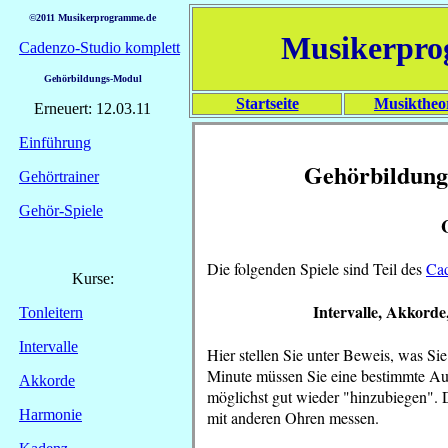
©2011 Musikerprogramme.de
Musikerpr
Cadenzo-Studio komplett
Gehörbildungs-Modul
Startseite
Musiktheo
Erneuert: 12.03.11
Einführung
Gehörbildung
Gehörtrainer
Gehör-Spiele
Die folgenden Spiele sind Teil des
Ca
Kurse:
Intervalle, Akkorde
Tonleitern
Intervalle
Hier stellen Sie unter Beweis, was Si
Minute müssen Sie eine bestimmte Auf
Akkorde
möglichst gut wieder "hinzubiegen". D
Harmonie
mit anderen Ohren messen.