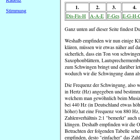
Kadenz
1.
2.
3.
4.
Stimmung
Dis-Fis-H
A-A-E
F-Ges
E-G-H-C
Ganz unten auf dieser Seite findest D
Weshalb empfinden wir nun einige Kl
klären, müssen wir etwas näher auf d
sicherlich, dass ein Ton von schwing
Saxophonblättern, Lautsprechermembr
zum Schwingen bringt und darüber letz
wodurch wir die Schwingung dann al
Die Frequenz der Schwingung, also wi
in Hertz (Hz) angegeben und bestimm
welchem man gewöhnlich beim Musizier
bei 440 Hz (in Deutschland etwas höh
höher) hat eine Frequenz von 880 Hz,
Zahlenverhältnis 2:1 "bemerkt" auch u
klingen. Deshalb empfinden wir die Ok
Betrachten der folgenden Tabelle sehen
empfinden, desto "einfacher" das Zahle