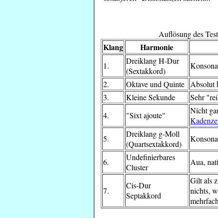
Auflösung des Tes
Klang
Harmonie
Dreiklang H-Dur
1.
Konsona
(Sextakkord)
2.
Oktave und Quinte
Absolut 
3.
Kleine Sekunde
Sehr "rei
Nicht ga
4.
"Sixt ajoute"
Kadenze
Dreiklang g-Moll
5.
Konsona
(Quartsextakkord)
Undefinierbares
6.
Aua, natü
Cluster
Gilt als 
Cis-Dur
7.
nichts, 
Septakkord
mehrfac