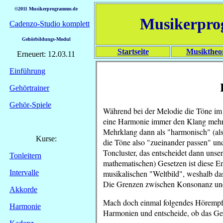
©2011 Musikerprogramme.de
Musikerpr
Cadenzo-Studio komplett
Gehörbildungs-Modul
Startseite
Musiktheo
Erneuert: 12.03.11
Einführung
Gehörtrainer
Gehör-Spiele
Während bei der Melodie die Töne im 
eine Harmonie immer den Klang mehrer
Mehrklang dann als "harmonisch" (als
Kurse:
die Töne also "zueinander passen" und
Toncluster, das entscheidet dann uns
Tonleitern
mathematischen) Gesetzen ist diese 
musikalischen "Weltbild", weshalb das
Intervalle
Die Grenzen zwischen Konsonanz und 
Akkorde
Mach doch einmal folgendes Hörempfi
Harmonie
Harmonien und entscheide, ob das Geh