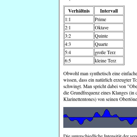
Verhältnis
Intervall
1:1
Prime
2:1
Oktave
3:2
Quinte
4:3
Quarte
5:4
große Terz
6:5
kleine Terz
Obwohl man synthetisch eine einfache
wissen, dass ein natürlich erzeugter 
schwingt. Man spricht dabei von "Ober
die Grundfrequenz eines Klanges (in 
Klarinettentones) von seinen Obertöne
Die unterschiedliche Intensität der v